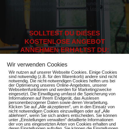
ausschließlich und exklusiv nur für Freunde, Bekannte
und Familienangehörige von e.werk Mitgliedern.
SOLLTEST DU DIESES
KOSTENLOSE ANGEBOT
ANNEHMEN ERHÄLTST DU:
Wir verwenden Cookies
Wir nutzen auf unserer Webseite Cookies. Einige Cookies
EINE KÖRPERANALYSE
sind notwendig (z.B. für den Warenkorb) andere sind nicht
EIN PERSONALTRAINING
notwendig. Die nicht-notwendigen Cookies helfen uns bei
der Optimierung unseres Online-Angebotes, unserer
EINEN INDIVIDUELLEN TRAININGSPLAN
Webseitenfunktionen und werden für Marketingzwecke
eingesetzt. Die Einwilligung umfasst die Speicherung von
Informationen auf Ihrem Endgerät, das Auslesen
personenbezogener Daten sowie deren Verarbeitung.
Klicken Sie auf „Alle akzeptieren“, um in den Einsatz von
HIER KLICKEN UND
nicht notwendigen Cookies einzuwilligen oder auf „Alle
KOSTENLOSES GESCHENK
ablehnen“, wenn Sie sich anders entscheiden. Sie können
SICHERN!
unter „Einstellungen verwalten“ detaillierte Informationen
der von uns eingesetzten Arten von Cookies erhalten und
deren Einstellungen aufrufen. Sie können die Einstellungen