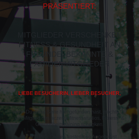
PRÄSENTIERT:
MITGLIEDER VERSCHENKEN
FITNESS & GESUNDHEIT AN
FREUNDE, BEKANNTE &
FAMILIENMITGLIEDER
LIEBE BESUCHERIN, LIEBER BESUCHER,
wenn Du diese Seite hier gefunden hast, möchte Dir
ein Mitglied des aczente fitnessstudios, Fitness- &
Gesundheitstraining schenken.
ACHTUNG: Dieses kostenlose Angebot ist