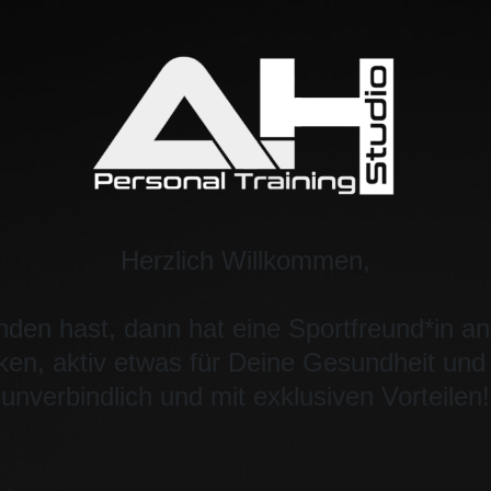
Herzlich Willkommen,
nden hast, dann hat eine Sportfreund*in a
en, aktiv etwas für Deine Gesundheit und F
unverbindlich und mit exklusiven Vorteilen!