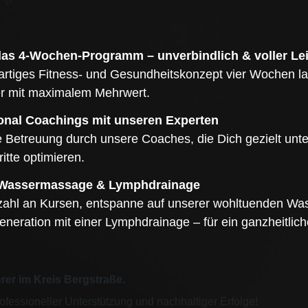
h ✨
das 4-Wochen-Programm – unverbindlich & voller Le
gartiges Fitness- und Gesundheitskonzept vier Wochen l
er mit maximalem Mehrwert.
sonal Coachings mit unseren Experten
le Betreuung durch unsere Coaches, die Dich gezielt unte
itte optimieren.
, Wassermassage & Lymphdrainage
lzahl an Kursen, entspanne auf unserer wohltuenden W
eneration mit einer Lymphdrainage – für ein ganzheitlic
rer im Kreis Bergstraße.
ofessioneller Unterstützung und nachhaltiger Erfolge!