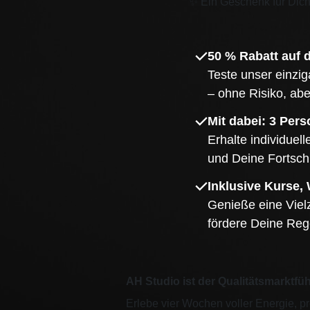
✨
Ein Geschenk für Dic
50 % Rabatt auf 
Teste unser einzi
– ohne Risiko, ab
Mit dabei: 3 Per
Erhalte individuel
und Deine Fortschr
Inklusive Kurse
Genieße eine Vie
fördere Deine Reg
AH Studio ist der Qualitätsmarktfüh
Erlebe vier Wochen voller Energie, pr