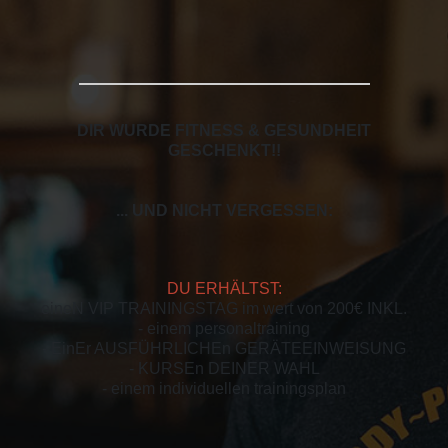
DIR WURDE FITNESS & GESUNDHEIT
GESCHENKT!
!
... UND NICHT VERGESSEN:
DU ERHÄLTST:
eineN VIP TRAININGSTAG im wert von 200€ INKL.
- einem personaltraining
- EinEr AUSFÜHRLICHEn GERÄTEEINWEISUNG
- KURSEn DEINER WAHL
- einem individuellen trainingsplan