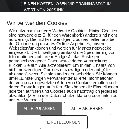
EINEN KOSTENLOSEN VIP TRAININGSTAG IM
WERT VON 200€ INKL.
EINEM GRATISMONAT
EINEM PERSONALTRAINING MIT UNSEREM
Wir verwenden Cookies
PHYSIOTHERAPEUTEN
Wir nutzen auf unserer Webseite Cookies. Einige Cookies
EINER KÖRPERANALYSE
sind notwendig (z.B. für den Warenkorb) andere sind nicht
notwendig. Die nicht-notwendigen Cookies helfen uns bei
EINER AUSFÜHRLICHE GERÄTEEINWEISUNG
der Optimierung unseres Online-Angebotes, unserer
EINEN INDIVIDUELLEN TRAININGSPLAN
Webseitenfunktionen und werden für Marketingzwecke
eingesetzt. Die Einwilligung umfasst die Speicherung von
Informationen auf Ihrem Endgerät, das Auslesen
personenbezogener Daten sowie deren Verarbeitung.
Klicken Sie auf „Alle akzeptieren“, um in den Einsatz von
nicht notwendigen Cookies einzuwilligen oder auf „Alle
HIER KLICKEN & GESCHENK
KOSTENLOS SICHERN
ablehnen“, wenn Sie sich anders entscheiden. Sie können
unter „Einstellungen verwalten“ detaillierte Informationen
der von uns eingesetzten Arten von Cookies erhalten und
deren Einstellungen aufrufen. Sie können die Einstellungen
jederzeit aufrufen und Cookies auch nachträglich jederzeit
abwählen (z.B. in der Datenschutzerklärung oder unten auf
unserer Webseite).
ALLE ZULASSEN
ALLE ABLEHNEN
Impressum
EINSTELLUNGEN
Datenschutz