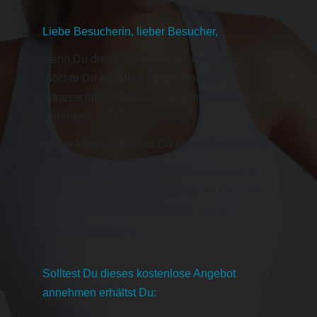
Liebe Besucherin, lieber Besucher,
wenn Du diese Seite hier gefunden hast,
möchte Dir ein Mitglied des Bodyfit
Fitnessclubs, Fitness- & Gesundheitstraining
schenken.
Unser Mitglied möchte Dir etwas Gutes tun!
ACHTUNG:
Dieses kostenlose Angebot ist
ausschließlich und exklusiv
nur für Freunde,
Bekannte und Familienangehörige von
Bodyfit Mitgliedern.
Solltest Du dieses kostenlose Angebot
annehmen erhältst Du: