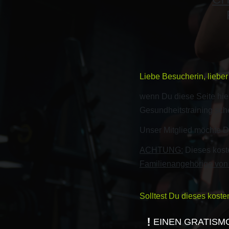
Liebe Besucherin, liebe
wenn Du diese Seite hier
Gesundheitstraining sch
Unser Mitglied möchte Di
ACHTUNG:
Dieses koste
Familienangehörige von C
Solltest Du dieses kost
EINEN GRATISM