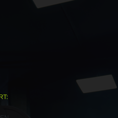
RT:
EN