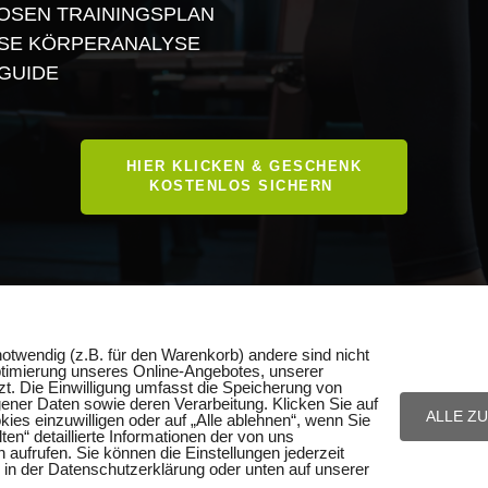
OSEN TRAININGSPLAN
OSE KÖRPERANALYSE
GUIDE
HIER KLICKEN & GESCHENK
KOSTENLOS SICHERN
otwendig (z.B. für den Warenkorb) andere sind nicht
ptimierung unseres Online-Angebotes, unserer
. Die Einwilligung umfasst die Speicherung von
ner Daten sowie deren Verarbeitung. Klicken Sie auf
ALLE Z
kies einzuwilligen oder auf „Alle ablehnen“, wenn Sie
en“ detaillierte Informationen der von uns
 aufrufen. Sie können die Einstellungen jederzeit
. in der Datenschutzerklärung oder unten auf unserer