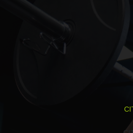
CI
CI