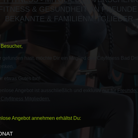
FITNESS & GESUNDHEIT AN FREUNDE
BEKANNTE & FAMILIENMITGLIEDER
r Besucher,
 gefunden hast, möchte Dir ein Mitglied des Cityfitness Bad Dri
enken.
r etwas Gutes tun!
nlose Angebot ist ausschließlich und exklusiv
nur für Freunde
ityfitness Mitgliedern.
enlose Angebot annehmen erhältst Du:
ONAT