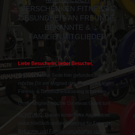
VERSCHENKEN FITNESS &
GESUNDHEIT AN FREUNDE,
BEKANNTE &
FAMILIENMITGLIEDER
Liebe Besucherin, lieber Besucher,
wenn Du diese Seite hier gefunden hast,
möchte Dir ein Mitglied des CleverFit Siegen,
Fitness- & Gesundheitstraining schenken.
Unser Mitglied möchte Dir etwas Gutes tun!
ACHTUNG:
Dieses kostenlose Angebot ist
ausschließlich und exklusiv
nur für Freunde,
Bekannte und Familienangehörige von