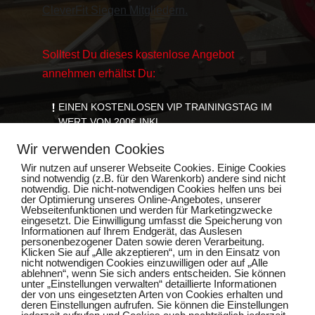
CleverFit Siegen Mitgliedern.
Solltest Du dieses kostenlose Angebot
annehmen erhältst Du:
EINEN KOSTENLOSEN VIP TRAININGSTAG IM
WERT VON 200€ INKL.
EINEM PERSONALTRAINING
Wir verwenden Cookies
EINER AUSFÜHRLICHEN
GERÄTEEINWEISUNG
Wir nutzen auf unserer Webseite Cookies. Einige Cookies
sind notwendig (z.B. für den Warenkorb) andere sind nicht
EINE GUTSCHRIFT IN HÖHE VON 20€
notwendig. Die nicht-notwendigen Cookies helfen uns bei
EINEM INDIVIDUELLEN TRAININGSPLAN
der Optimierung unseres Online-Angebotes, unserer
Webseitenfunktionen und werden für Marketingzwecke
eingesetzt. Die Einwilligung umfasst die Speicherung von
Informationen auf Ihrem Endgerät, das Auslesen
personenbezogener Daten sowie deren Verarbeitung.
Klicken Sie auf „Alle akzeptieren“, um in den Einsatz von
HIER KLICKEN & GESCHENK
nicht notwendigen Cookies einzuwilligen oder auf „Alle
KOSTENLOS SICHERN
ablehnen“, wenn Sie sich anders entscheiden. Sie können
unter „Einstellungen verwalten“ detaillierte Informationen
der von uns eingesetzten Arten von Cookies erhalten und
deren Einstellungen aufrufen. Sie können die Einstellungen