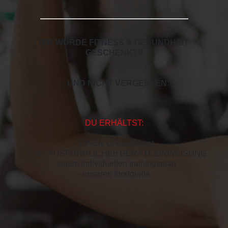
DIR WURDE FITNESS & GESUNDHEIT
GESCHENKT!
!
... UND NICHT VERGESSEN:
DU ERHÄLTST:
- EINEN GRatismonat
- EinEr AUSFÜHRLICHEn GERÄTEEINWEISUNG
- einem individuellen trainingsplan
- unseren foodguide