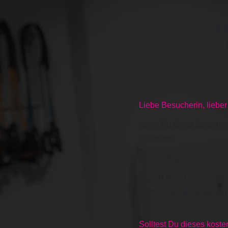
E
Liebe Besucherin, liebe
wenn Du diese Seite hie
schenken.
Unser Mitglied möchte Di
ACHTUNG:
Dieses koste
Familienangehörige von
Solltest Du dieses kost