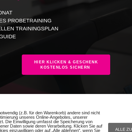
ONAT
ES PROBETRAINING
ELLEN TRAININGSPLAN
GUIDE
HIER KLICKEN & GESCHENK
KOSTENLOS SICHERN
otwendig (z.B. für den Warenkorb) andere sind nicht
ptimierung unseres Online-Angebotes, unserer
. Die Einwilligung umfasst die Speicherung von
ner Daten sowie deren Verarbeitung. Klicken Sie auf
ALLE Z
kies einzuwilligen oder auf „Alle ablehnen“, wenn Sie