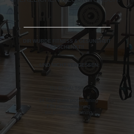
DIR WURDE FITNESS & GESUNDHEIT
GESCHENKT!
!
... UND NICHT VERGESSEN:
DU ERHÄLTST:
- 14 Tage gratis probetraining
- EIN personaltraining
- ein powerplatetraining