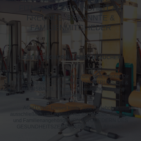
FITNESS & GESUNDHEIT AN
FREUNDE, BEKANNTE &
FAMILIENMITGLIEDER
LIEBE BESUCHERIN, LIEBER BESUCHER,
wenn Du diese Seite hier gefunden hast, möchte Dir
ein Mitglied des GESUNDHEITSZENTRUMS FIT &
FUN ANSBACH, Fitness- & Gesundheitstraining
schenken.
ACHTUNG: Dieses kostenlose Angebot ist
ausschließlich und exklusiv nur für Freunde, Bekannte
und Familienangehörige VON MITGLIEDERN DES
GESUNDHEITSZENTRUMS Fit & fun Ansbach.