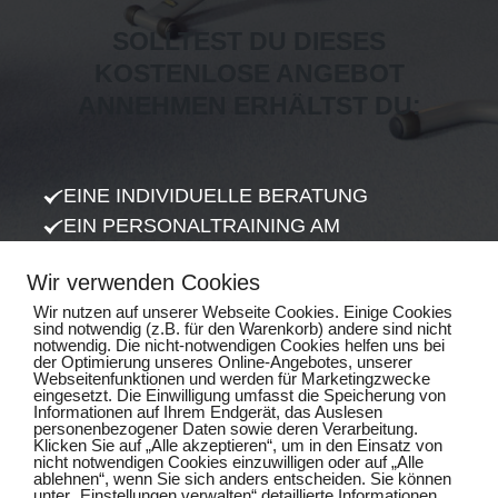
SOLLTEST DU DIESES
KOSTENLOSE ANGEBOT
ANNEHMEN ERHÄLTST DU:
EINE INDIVIDUELLE BERATUNG
EIN PERSONALTRAINING AM
MILONZIRKEL
Wir verwenden Cookies
EIN PERSONALTRAINING IM FASZIEN- &
Wir nutzen auf unserer Webseite Cookies. Einige Cookies
BEWEGLICHKEITSZIRKEL
sind notwendig (z.B. für den Warenkorb) andere sind nicht
EINE
notwendig. Die nicht-notwendigen Cookies helfen uns bei
der Optimierung unseres Online-Angebotes, unserer
KÖRPERZUSAMMENSETZUNGSANALYSE
Webseitenfunktionen und werden für Marketingzwecke
eingesetzt. Die Einwilligung umfasst die Speicherung von
Informationen auf Ihrem Endgerät, das Auslesen
personenbezogener Daten sowie deren Verarbeitung.
Klicken Sie auf „Alle akzeptieren“, um in den Einsatz von
HIER KLICKEN UND
nicht notwendigen Cookies einzuwilligen oder auf „Alle
KOSTENLOSES GESCHENK
ablehnen“, wenn Sie sich anders entscheiden. Sie können
SICHERN!
unter „Einstellungen verwalten“ detaillierte Informationen