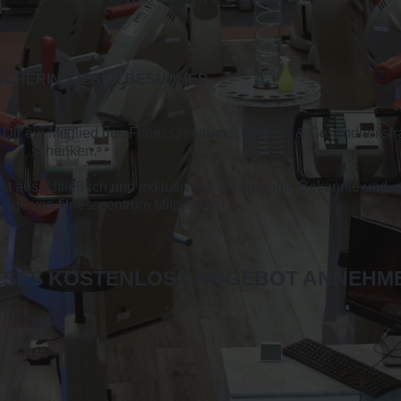
UCHERIN, LIEBER BESUCHER,
Dir ein Mitglied des Fitnesszentrums, Fitness- & Gesundheitstr
schenken.
 ausschließlich und exklusiv nur für Freunde, Bekannte und
ige von fitnesszentrum Mitgliedern.
IESES KOSTENLOSE ANGEBOT ANNEHME