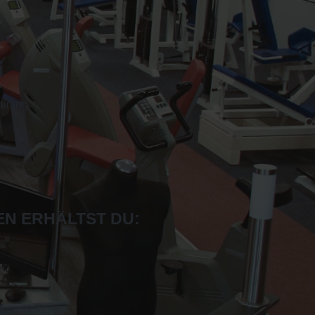
aining
N ERHÄLTST DU: