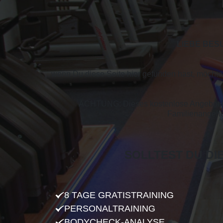
LIEBE BES
wenn Du diese Seite hier gefunden hast, möchte 
ACHTUNG: Dieses kostenlose Angebot ist
Familienangehör
SOLLTEST DU D
8 TAGE GRATISTRAINING
PERSONALTRAINING
BODYCHECK-ANALYSE