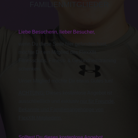
FAMILIENMITGLIEDER
Liebe Besucherin, lieber Besucher,
wenn Du diese Seite hier gefunden hast,
möchte Dir ein Mitglied des FlexXfit
Fitnessclubs, Fitness- & Gesundheitstraining
schenken.
Unser Mitglied möchte Dir etwas Gutes tun!
ACHTUNG:
Dieses kostenlose Angebot ist
ausschließlich und exklusiv
nur für Freunde,
Bekannte und Familienangehörige von
FlexXfit Mitgliedern.
Solltest Du dieses kostenlose Angebot