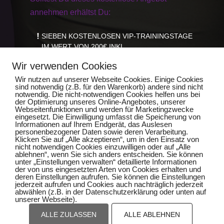
annehmen erhältst Du:
SIEBEN KOSTENLOSEN VIP-TRAININGSTAGE
IM WERT VON 200€ INKL.
EINER KÖRPERANALYSE
Wir verwenden Cookies
EINER GETRÄNKEFLAT
EINEM PERSONALTRAINING
Wir nutzen auf unserer Webseite Cookies. Einige Cookies
sind notwendig (z.B. für den Warenkorb) andere sind nicht
EINER AUSFÜHRLICHE GERÄTEEINWEISUNG
notwendig. Die nicht-notwendigen Cookies helfen uns bei
EINEN INDIVIDUELLEN TRAININGSPLAN
der Optimierung unseres Online-Angebotes, unserer
Webseitenfunktionen und werden für Marketingzwecke
eingesetzt. Die Einwilligung umfasst die Speicherung von
Informationen auf Ihrem Endgerät, das Auslesen
personenbezogener Daten sowie deren Verarbeitung.
Klicken Sie auf „Alle akzeptieren“, um in den Einsatz von
HIER KLICKEN & GESCHENK
nicht notwendigen Cookies einzuwilligen oder auf „Alle
KOSTENLOS SICHERN
ablehnen“, wenn Sie sich anders entscheiden. Sie können
unter „Einstellungen verwalten“ detaillierte Informationen
der von uns eingesetzten Arten von Cookies erhalten und
deren Einstellungen aufrufen. Sie können die Einstellungen
jederzeit aufrufen und Cookies auch nachträglich jederzeit
abwählen (z.B. in der Datenschutzerklärung oder unten auf
unserer Webseite).
ALLE ZULASSEN
ALLE ABLEHNEN
Impressum