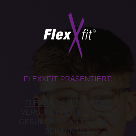
FLEXXFIT PRÄSENTIERT:
FLEXXFIT - MITGLIEDER
VERSCHENKEN FITNESS &
GESUNDHEIT AN FREUNDE,
BEKANNTE &