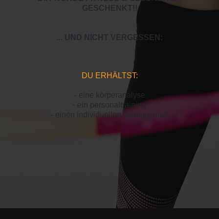
GESCHENKT!
!
... UND NICHT VERGESSEN:
DU ERHÄLTST:
- eine körperanalyse
- ein personaltraining
- einen individuellen trainingsplan