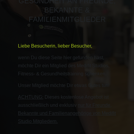
GESUNDHEIT AN FREUNDE,
BEKANNTE &
FAMILIENMITGLIEDER
Liebe Besucherin, lieber Besucher,
wenn Du diese Seite hier gefunden hast,
möchte Dir ein Mitglied des Medifit Studios,
Fitness- & Gesundheitstraining schenken.
Unser Mitglied möchte Dir etwas Gutes tun!
ACHTUNG:
Dieses kostenlose Angebot ist
ausschließlich und exklusiv
nur für Freunde,
Bekannte und Familienangehörige von Medifit
Studio Mitgliedern.