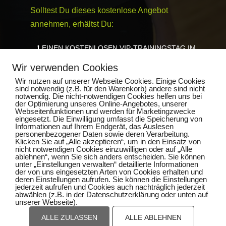
Solltest Du dieses kostenlose Angebot
annehmen, erhältst Du:
EINEN KOSTENLOSEN VIP-TRAININGSTAG IM
WERT VON 200€ INKL.
Wir verwenden Cookies
50€ RABATT AUF DAS STARTPAKET
1X PERSONALTRAINING
Wir nutzen auf unserer Webseite Cookies. Einige Cookies
sind notwendig (z.B. für den Warenkorb) andere sind nicht
1X MEDIZINISCHE KÖRPERANALYSE
notwendig. Die nicht-notwendigen Cookies helfen uns bei
AUSFÜHRLICHE GERÄTEEINWEISUNG
der Optimierung unseres Online-Angebotes, unserer
Webseitenfunktionen und werden für Marketingzwecke
eingesetzt. Die Einwilligung umfasst die Speicherung von
Informationen auf Ihrem Endgerät, das Auslesen
personenbezogener Daten sowie deren Verarbeitung.
Klicken Sie auf „Alle akzeptieren“, um in den Einsatz von
HIER KLICKEN & GESCHENK
nicht notwendigen Cookies einzuwilligen oder auf „Alle
KOSTENLOS SICHERN
ablehnen“, wenn Sie sich anders entscheiden. Sie können
unter „Einstellungen verwalten“ detaillierte Informationen
der von uns eingesetzten Arten von Cookies erhalten und
deren Einstellungen aufrufen. Sie können die Einstellungen
jederzeit aufrufen und Cookies auch nachträglich jederzeit
abwählen (z.B. in der Datenschutzerklärung oder unten auf
unserer Webseite).
ALLE ZULASSEN
ALLE ABLEHNEN
Impressum