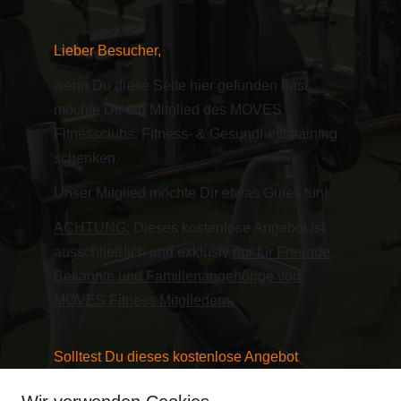
Lieber Besucher,
wenn Du diese Seite hier gefunden hast,
möchte Dir ein Mitglied des MOVES
Fitnessclubs, Fitness- & Gesundheitstraining
schenken.
Unser Mitglied möchte Dir etwas Gutes tun!
ACHTUNG:
Dieses kostenlose Angebot ist
ausschließlich und exklusiv
nur für Freunde,
Bekannte und Familienangehörige von
MOVES Fitness Mitgliedern.
Solltest Du dieses kostenlose Angebot
annehmen erhältst Du: