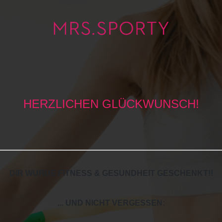
HERZLICHEN GLÜCKWUNSCH!
DIR WURDE FITNESS & GESUNDHEIT GESCHENKT!
!
... UND NICHT VERGESSEN: