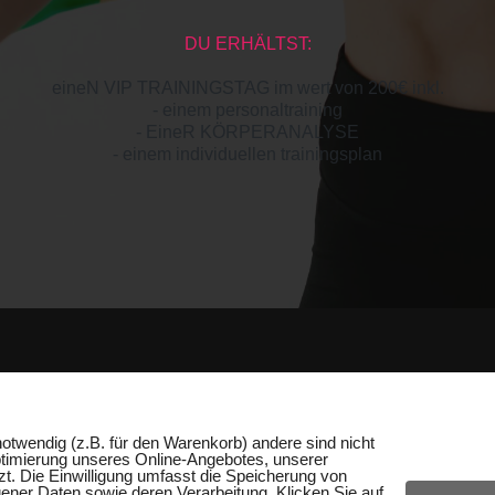
DU ERHÄLTST:
eineN VIP TRAININGSTAG im wert von 200€ inkl.
- einem personaltraining
- EineR KÖRPERANALYSE
- einem individuellen trainingsplan
D
otwendig (z.B. für den Warenkorb) andere sind nicht
ptimierung unseres Online-Angebotes, unserer
. Die Einwilligung umfasst die Speicherung von
ner Daten sowie deren Verarbeitung. Klicken Sie auf