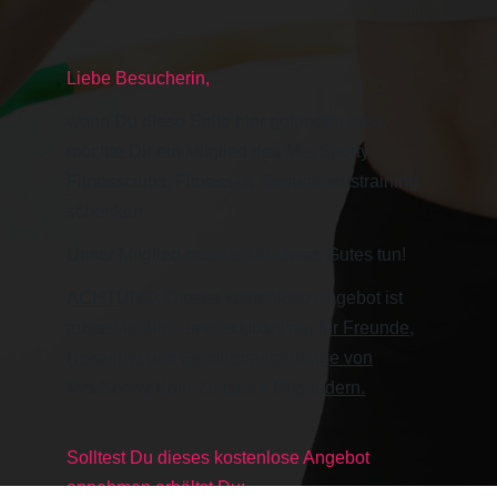
Liebe Besucherin,
wenn Du diese Seite hier gefunden hast,
möchte Dir ein Mitglied des Mrs.Sporty
Fitnessclubs, Fitness- & Gesundheitstraining
schenken.
Unser Mitglied möchte Dir etwas Gutes tun!
ACHTUNG:
Dieses kostenlose Angebot ist
ausschließlich und exklusiv
nur für Freunde,
Bekannte und Familienangehörige von
Mrs.Sporty
Köln-Zollstock
Mitgliedern.
Solltest Du dieses kostenlose Angebot
annehmen erhältst Du: