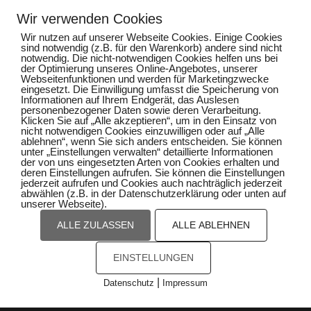
Wir verwenden Cookies
EINEN KOSTENLOSEN VIP TRAININGSTAG IM
Wir nutzen auf unserer Webseite Cookies. Einige Cookies
WERT VON 200€ inkl.
sind notwendig (z.B. für den Warenkorb) andere sind nicht
EINEM PERSONALTRAINING
notwendig. Die nicht-notwendigen Cookies helfen uns bei
der Optimierung unseres Online-Angebotes, unserer
EINER KÖRPERANALYSE
Webseitenfunktionen und werden für Marketingzwecke
EINEM INDIVIDUELLEN TRAININGSPLAN
eingesetzt. Die Einwilligung umfasst die Speicherung von
Informationen auf Ihrem Endgerät, das Auslesen
personenbezogener Daten sowie deren Verarbeitung.
Klicken Sie auf „Alle akzeptieren“, um in den Einsatz von
nicht notwendigen Cookies einzuwilligen oder auf „Alle
ablehnen“, wenn Sie sich anders entscheiden. Sie können
HIER KLICKEN & GESCHENK
unter „Einstellungen verwalten“ detaillierte Informationen
KOSTENLOS SICHERN
der von uns eingesetzten Arten von Cookies erhalten und
deren Einstellungen aufrufen. Sie können die Einstellungen
jederzeit aufrufen und Cookies auch nachträglich jederzeit
abwählen (z.B. in der Datenschutzerklärung oder unten auf
unserer Webseite).
ALLE ZULASSEN
ALLE ABLEHNEN
Impressum
EINSTELLUNGEN
Datenschutz
|
Datenschutz
Impressum
Cookies