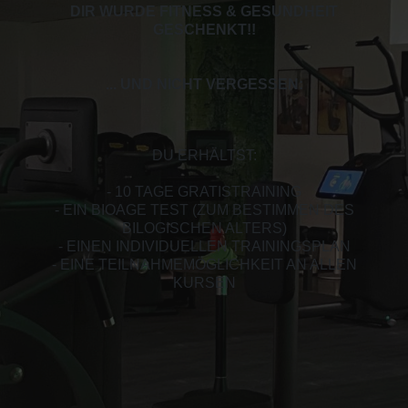
DIR WURDE FITNESS & GESUNDHEIT
GESCHENKT!
!
... UND NICHT VERGESSEN:
DU ERHÄLTST:
- 10 TAGE GRATISTRAINING
- EIN BIOAGE TEST (ZUM BESTIMMEN DES
BILOGISCHEN ALTERS)
- EINEN INDIVIDUELLEN TRAININGSPLAN
- EINE TEILNAHMEMÖGLICHKEIT AN ALLEN
KURSEN