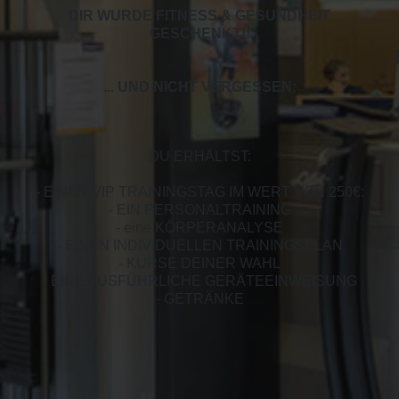
DIR WURDE FITNESS & GESUNDHEIT
GESCHENKT!
!
... UND NICHT VERGESSEN:
DU ERHÄLTST:
- EINEN VIP TRAININGSTAG IM WERT VON 250€:
- EIN PERSONALTRAINING
- eine KÖRPERANALYSE
- EINEN INDIVIDUELLEN TRAININGSPLAN
- KURSE DEINER WAHL
- EINE AUSFÜHRLICHE GERÄTEEINWEISUNG
- GETRÄNKE