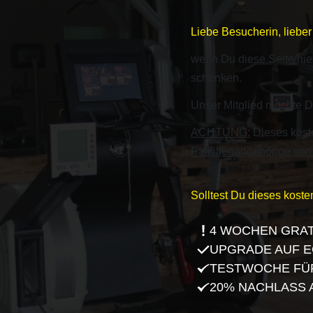
Liebe Besucherin, liebe
wenn Du diese Seite hier
schenken.
Unser Mitglied möchte Di
ACHTUNG:
Dieses koste
Familienangehörige von 
Solltest Du dieses kost
4 WOCHEN GRAT
UPGRADE AUF E
TESTWOCHE FÜ
20% NACHLASS 