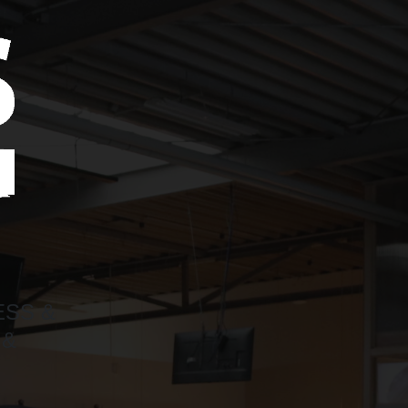
ESS &
 &