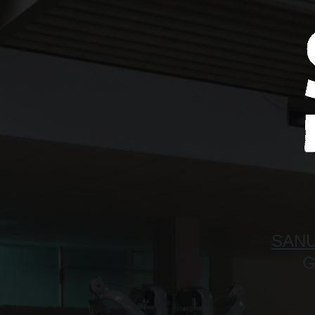
SANU
G