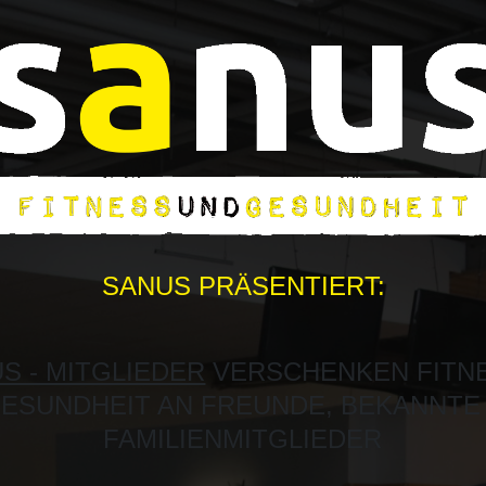
SANUS PRÄSENTIERT:
S - MITGLIEDER
VERSCHENKEN FITN
ESUNDHEIT AN FREUNDE, BEKANNTE
FAMILIENMITGLIEDER