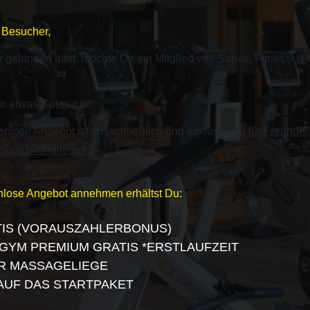
r Besucher,
 gefunden hast, möchte Dir ein Mitglied von Sanus, Fitness- &
r etwas Gutes tun!
nlose Angebot ist ausschließlich und exklusiv
nur für Freunde
Sanus Mitgliedern.
enlose Angebot annehmen erhältst Du:
IS (VORAUSZAHLERBONUS)
GYM PREMIUM GRATIS *ERSTLAUFZEIT
R MASSAGELIEGE
AUF DAS STARTPAKET