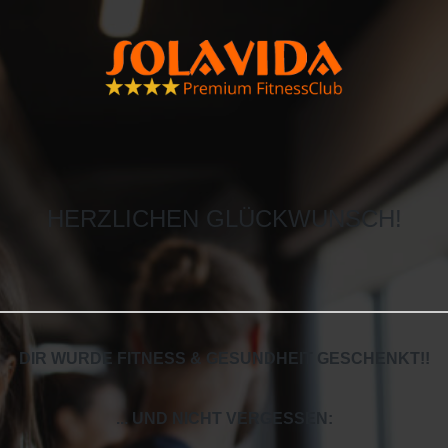
HERZLICHEN GLÜCKWUNSCH!
DIR WURDE FITNESS & GESUNDHEIT GESCHENKT!
!
... UND NICHT VERGESSEN: