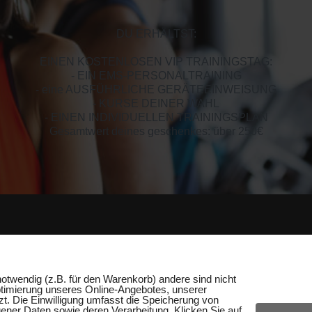
DU ERHÄLTST:
EINEN KOSTENLOSEN VIP TRAININGSTAG:
- EIN EMS-PERSONALTRAINING
- eine AUSFÜHRLICHE GERÄTEEINWEISUNG
- KURSE DEINER WAHL
- EINEN INDIVIDUELLEN TRAININGSPLAN
Gesamtwert deines geschenkes: über 250€
D
otwendig (z.B. für den Warenkorb) andere sind nicht
ptimierung unseres Online-Angebotes, unserer
. Die Einwilligung umfasst die Speicherung von
ner Daten sowie deren Verarbeitung. Klicken Sie auf