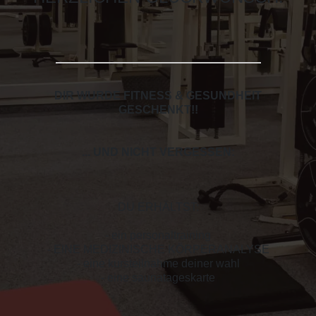
DIR WURDE FITNESS & GESUNDHEIT
GESCHENKT!
!
... UND NICHT VERGESSEN:
DU ERHÄLTST:
- ein personaltraining
- EINE MEDIZINISCHE KÖRPERANALYSE
- eine kursteilnahme deiner wahl
- eine saunatageskarte