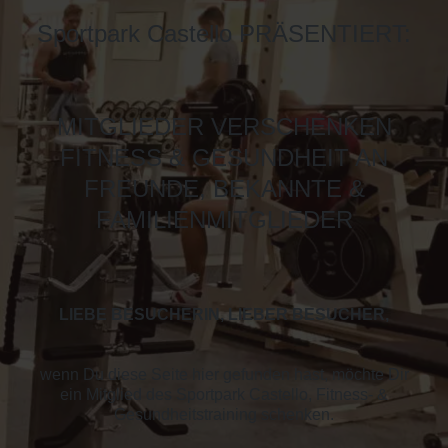
Sportpark Castello PRÄSENTIERT:
MITGLIEDER VERSCHENKEN
FITNESS & GESUNDHEIT AN
FREUNDE, BEKANNTE &
FAMILIENMITGLIEDER
LIEBE BESUCHERIN, LIEBER BESUCHER,
wenn Du diese Seite hier gefunden hast, möchte Dir
ein Mitglied des Sportpark Castello, Fitness- &
Gesundheitstraining schenken.