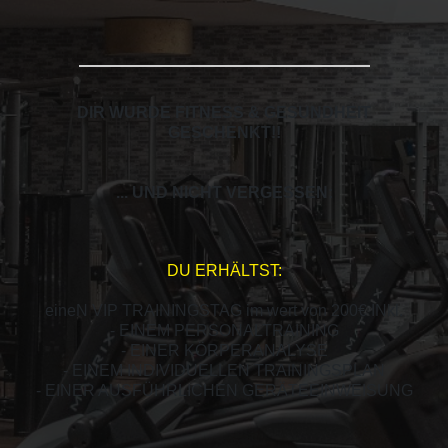
DIR WURDE FITNESS & GESUNDHEIT
GESCHENKT!
!
... UND NICHT VERGESSEN:
DU ERHÄLTST:
eineN VIP TRAININGSTAG im wert von 200€ INkl.
- EINEM PERSONALTRAINING
- EINER KÖRPERANALYSE
- EINEM INDIVIDUELLEN TRAININGSPLAN
- EINER AUSFÜHRLICHEN GERÄTEEINWEISUNG