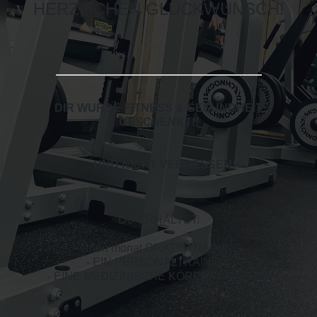
HERZLICHEN GLÜCKWUNSCH!
DIR WURDE FITNESS & GESUNDHEIT
GESCHENKT!
!
... UND NICHT VERGESSEN:
DU ERHÄLTST:
- einen monat GRATISTRAINING
- EIN PERSONALTRAINING
- EINE MEDIZINISCHE KÖRPERANALYSE